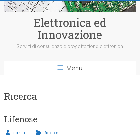
Vai
al
contenuto
Elettronica ed
Innovazione
Servizi di consulenza e progettazione elettronica
Menu
Ricerca
Lifenose
admin
Ricerca