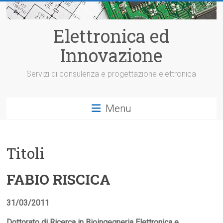
Vai
al
contenuto
Elettronica ed
Innovazione
Servizi di consulenza e progettazione elettronica
Menu
Titoli
FABIO RISCICA
31/03/2011
Dottorato di Ricerca in Bioingegneria Elettronica e